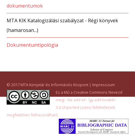
dokumentumok
MTA KIK Katalogizálási szabályzat - Régi könyvek
(hamarosan...)
Dokumentumtipológia
© 2017
MTA Könyvtár és Információs Központ
|
Impresszum
Ez a Mű a
Creative Commons Nevezd
meg! - Ne add el! - Így add tovább!
3.0 Unported Licenc
feltételeinek
megfelelően felhasználható.